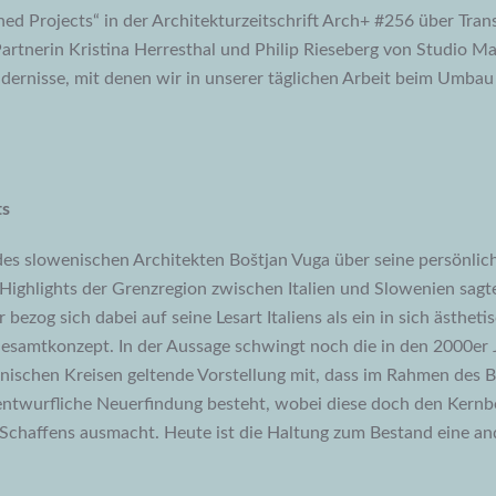
shed Projects“ in der Architekturzeitschrift Arch+ #256 über Tra
artnerin Kristina Herresthal und Philip Rieseberg von Studio Mar
ndernisse, mit denen wir in unserer täglichen Arbeit beim Umb
ts
des slowenischen Architekten Boštjan Vuga über seine persönlic
Highlights der Grenzregion zwischen Italien und Slowenien sagte 
Er bezog sich dabei auf seine Lesart Italiens als ein in sich ästhet
esamtkonzept. In der Aussage schwingt noch die in den 2000er 
onischen Kreisen geltende Vorstellung mit, dass im Rahmen des 
 entwurfliche Neuerfindung besteht, wobei diese doch den Kernb
Schaffens ausmacht. Heute ist die Haltung zum Bestand eine and