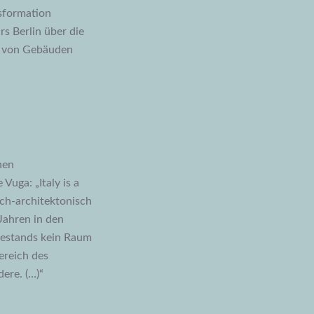
nsformation
s Berlin über die
au von Gebäuden
hen
Vuga: „Italy is a
isch-architektonisch
Jahren in den
Bestands kein Raum
ereich des
ere. (…)“