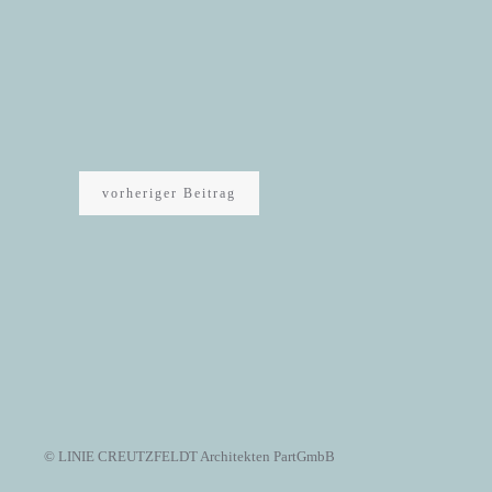
vorheriger Beitrag
© LINIE CREUTZFELDT Architekten PartGmbB